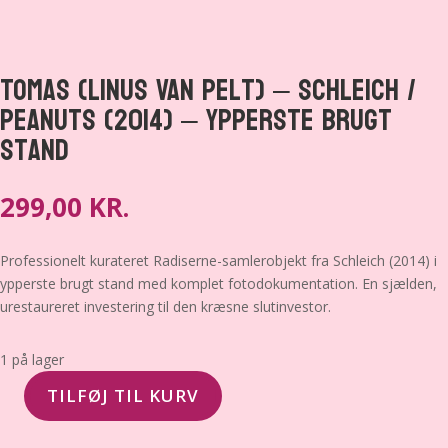
Tomas (Linus Van Pelt) – Schleich /
Peanuts (2014) – Ypperste brugt
stand
299,00
KR.
Professionelt kurateret Radiserne-samlerobjekt fra Schleich (2014) i
ypperste brugt stand med komplet fotodokumentation. En sjælden,
urestaureret investering til den kræsne slutinvestor.
1 på lager
TILFØJ TIL KURV
Tomas
(Linus