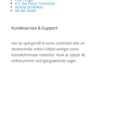
E.T. the Extra-Terrestrial
Asterix produkter
Alt det andet
Kundeservice & Support
Har du spørgsmål til vores sortiment eller en
eksisterende ordre? Udfyld venligst vores
kontaktformular nedenfor. Husk at oplyse dit
ordrenummer ved igangværende sager.
✔ Lynhurtig levering
✔ MobilePay & Sikker betaling