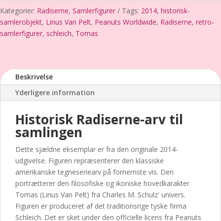
Van
Kategorier:
Radiserne
,
Samlerfigurer
Tags:
2014
,
historisk-
Pelt)
samlerobjekt
,
Linus Van Pelt
,
Peanuts Worldwide
,
Radiserne
,
retro-
–
samlerfigurer
,
schleich
,
Tomas
Schleich
/
Peanuts
(2014)
Beskrivelse
–
Yderligere information
Ypperste
brugt
Historisk Radiserne-arv til
stand
antal
samlingen
Dette sjældne eksemplar er fra den originale 2014-
udgivelse. Figuren repræsenterer den klassiske
amerikanske tegneseriearv på fornemste vis. Den
portrætterer den filosofiske og ikoniske hovedkarakter
Tomas (Linus Van Pelt) fra Charles M. Schulz' univers.
Figuren er produceret af det traditionsrige tyske firma
Schleich. Det er sket under den officielle licens fra Peanuts