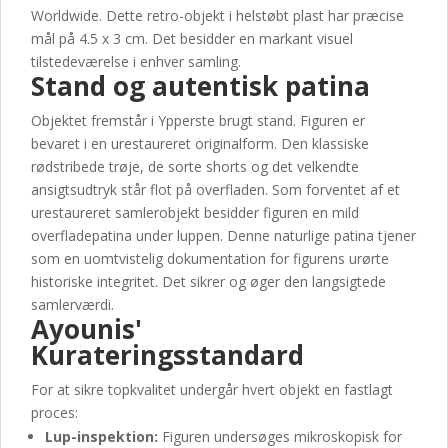
Worldwide. Dette retro-objekt i helstøbt plast har præcise
mål på 4.5 x 3 cm. Det besidder en markant visuel
tilstedeværelse i enhver samling.
Stand og autentisk patina
Objektet fremstår i Ypperste brugt stand. Figuren er
bevaret i en urestaureret originalform. Den klassiske
rødstribede trøje, de sorte shorts og det velkendte
ansigtsudtryk står flot på overfladen. Som forventet af et
urestaureret samlerobjekt besidder figuren en mild
overfladepatina under luppen. Denne naturlige patina tjener
som en uomtvistelig dokumentation for figurens urørte
historiske integritet. Det sikrer og øger den langsigtede
samlerværdi.
Ayounis'
Kurateringsstandard
For at sikre topkvalitet undergår hvert objekt en fastlagt
proces:
Lup-inspektion:
Figuren undersøges mikroskopisk for