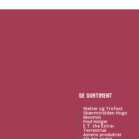
Se sortiment
Walter og Trofast
Skærmtrolden Hugo
Moomin
Find Holger
E.T. the Extra-
Terrestrial
Asterix produkter
Alt det andet