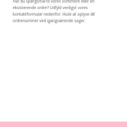
Har du spørgsmål til vores sortiment eller en
eksisterende ordre? Udfyld venligst vores
kontaktformular nedenfor. Husk at oplyse dit
ordrenummer ved igangværende sager.
✔ Lynhurtig levering
✔ MobilePay & Sikker betaling
✔ Dansk samler-shop siden 2014