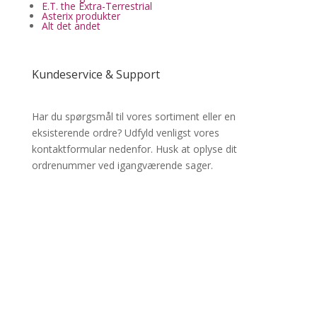
E.T. the Extra-Terrestrial
Asterix produkter
Alt det andet
Kundeservice & Support
Har du spørgsmål til vores sortiment eller en
eksisterende ordre? Udfyld venligst vores
kontaktformular nedenfor. Husk at oplyse dit
ordrenummer ved igangværende sager.
✔ Lynhurtig levering
✔ MobilePay & Sikker betaling