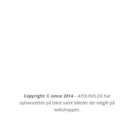
✔ Lynhurtig levering
✔ MobilePay & Sikker betaling
✔ Dansk samler-shop siden 2014
Copyright © since 2014
–
AYOUNIS.DK har
ophavsretten på tekst samt billeder der indgår på
webshoppen.