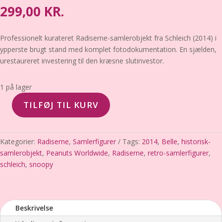
299,00
KR.
Professionelt kurateret Radiserne-samlerobjekt fra Schleich (2014) i
ypperste brugt stand med komplet fotodokumentation. En sjælden,
urestaureret investering til den kræsne slutinvestor.
1 på lager
TILFØJ TIL KURV
Belle
(Radiserne)
–
Kategorier:
Radiserne
,
Samlerfigurer
Tags:
2014
,
Belle
,
historisk-
Schleich
samlerobjekt
,
Peanuts Worldwide
,
Radiserne
,
retro-samlerfigurer
,
/
schleich
,
snoopy
Peanuts
(2014)
–
Ypperste
Beskrivelse
brugt