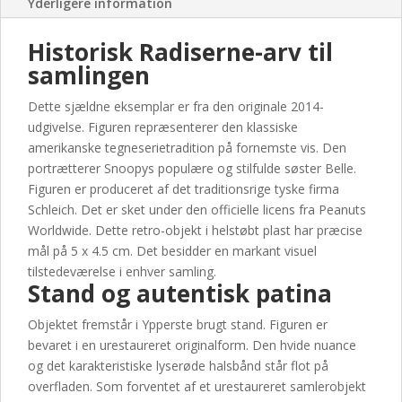
Yderligere information
stand
antal
Historisk Radiserne-arv til
samlingen
Dette sjældne eksemplar er fra den originale 2014-
udgivelse. Figuren repræsenterer den klassiske
amerikanske tegneserietradition på fornemste vis. Den
portrætterer Snoopys populære og stilfulde søster Belle.
Figuren er produceret af det traditionsrige tyske firma
Schleich. Det er sket under den officielle licens fra Peanuts
Worldwide. Dette retro-objekt i helstøbt plast har præcise
mål på 5 x 4.5 cm. Det besidder en markant visuel
tilstedeværelse i enhver samling.
Stand og autentisk patina
Objektet fremstår i Ypperste brugt stand. Figuren er
bevaret i en urestaureret originalform. Den hvide nuance
og det karakteristiske lyserøde halsbånd står flot på
overfladen. Som forventet af et urestaureret samlerobjekt