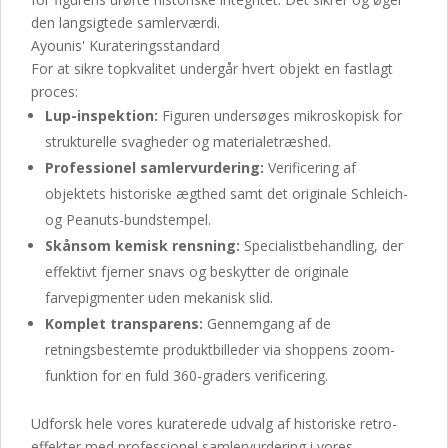
den langsigtede samlerværdi.
Ayounis' Kurateringsstandard
For at sikre topkvalitet undergår hvert objekt en fastlagt
proces:
Lup-inspektion:
Figuren undersøges mikroskopisk for
strukturelle svagheder og materialetræshed.
Professionel samlervurdering:
Verificering af
objektets historiske ægthed samt det originale Schleich-
og Peanuts-bundstempel.
Skånsom kemisk rensning:
Specialistbehandling, der
effektivt fjerner snavs og beskytter de originale
farvepigmenter uden mekanisk slid.
Komplet transparens:
Gennemgang af de
retningsbestemte produktbilleder via shoppens zoom-
funktion for en fuld 360-graders verificering.
Udforsk hele vores kuraterede udvalg af historiske retro-
effekter med professionel samlervurdering i vores