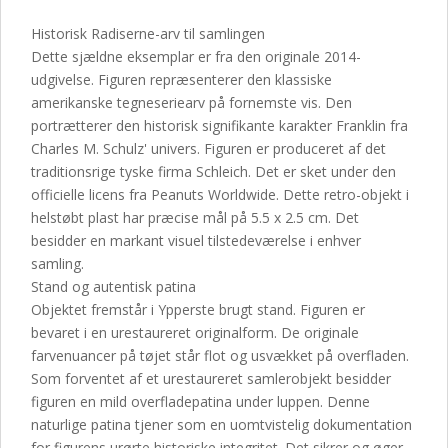
antal
Historisk Radiserne-arv til samlingen
Dette sjældne eksemplar er fra den originale 2014-
udgivelse. Figuren repræsenterer den klassiske
amerikanske tegneseriearv på fornemste vis. Den
portrætterer den historisk signifikante karakter Franklin fra
Charles M. Schulz' univers. Figuren er produceret af det
traditionsrige tyske firma Schleich. Det er sket under den
officielle licens fra Peanuts Worldwide. Dette retro-objekt i
helstøbt plast har præcise mål på 5.5 x 2.5 cm. Det
besidder en markant visuel tilstedeværelse i enhver
samling.
Stand og autentisk patina
Objektet fremstår i Ypperste brugt stand. Figuren er
bevaret i en urestaureret originalform. De originale
farvenuancer på tøjet står flot og usvækket på overfladen.
Som forventet af et urestaureret samlerobjekt besidder
figuren en mild overfladepatina under luppen. Denne
naturlige patina tjener som en uomtvistelig dokumentation
for figurens urørte historiske integritet. Det sikrer og øger