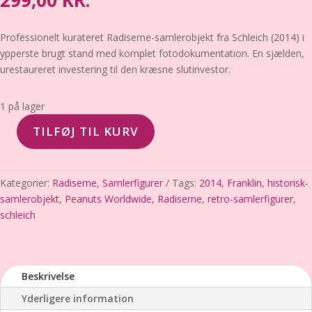
299,00
KR.
Professionelt kurateret Radiserne-samlerobjekt fra Schleich (2014) i
ypperste brugt stand med komplet fotodokumentation. En sjælden,
urestaureret investering til den kræsne slutinvestor.
1 på lager
TILFØJ TIL KURV
Franklin
(Radiserne)
–
Kategorier:
Radiserne
,
Samlerfigurer
Tags:
2014
,
Franklin
,
historisk-
Schleich
samlerobjekt
,
Peanuts Worldwide
,
Radiserne
,
retro-samlerfigurer
,
/
schleich
Peanuts
(2014)
–
Ypperste
Beskrivelse
brugt
Yderligere information
stand