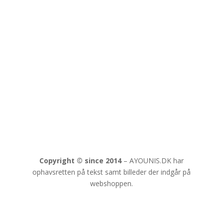
✔ Lynhurtig levering
✔ MobilePay & Sikker betaling
✔ Dansk samler-shop siden 2014
Copyright © since 2014
–
AYOUNIS.DK har
ophavsretten på tekst samt billeder der indgår på
webshoppen.