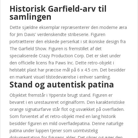
Historisk Garfield-arv til
samlingen
Dette sjældne eksemplar repræsenterer den moderne æra
for Jim Davis' verdenskendte stribeserie. Figuren
portrætterer den elskede perserkat i sit ikoniske design fra
The Garfield Show. Figuren is fremstillet af det
specialiserede Crazy Production Corp. Det er sket under
den officielle licens fra Paws Inc. Dette retro-objekt i
helstøbt plast har præcise mål på 6 x 4.5 cm. Det besidder
en markant visuel tilstedeværelse i enhver samling.
Stand og autentisk patina
Objektet fremstår i Ypperste brugt stand. Figuren er
bevaret i en urestaureret originalform. Den karakteristiske
orange signaturfarve står flot og usvækket på overfladen.
Som forventet af et retro-objekt med en lang historik
besidder figuren en mild overfladepatina. Denne naturlige
patina under luppen tjener som uomtvistelig
dokumentation for figurens alder. Det sikrer og øger den