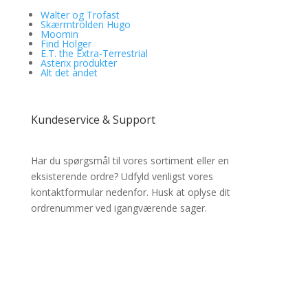
Walter og Trofast
Skærmtrolden Hugo
Moomin
Find Holger
E.T. the Extra-Terrestrial
Asterix produkter
Alt det andet
Kundeservice & Support
Har du spørgsmål til vores sortiment eller en
eksisterende ordre? Udfyld venligst vores
kontaktformular nedenfor. Husk at oplyse dit
ordrenummer ved igangværende sager.
✔ Lynhurtig levering