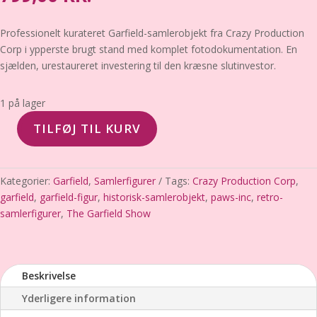
Professionelt kurateret Garfield-samlerobjekt fra Crazy Production
Corp i ypperste brugt stand med komplet fotodokumentation. En
sjælden, urestaureret investering til den kræsne slutinvestor.
1 på lager
TILFØJ TIL KURV
Garfield
–
Crazy
Kategorier:
Garfield
,
Samlerfigurer
Tags:
Crazy Production Corp
,
Production
garfield
,
garfield-figur
,
historisk-samlerobjekt
,
paws-inc
,
retro-
Corp
samlerfigurer
,
The Garfield Show
(6x4.5
cm)
–
Ypperste
Beskrivelse
brugt
Yderligere information
stand
antal