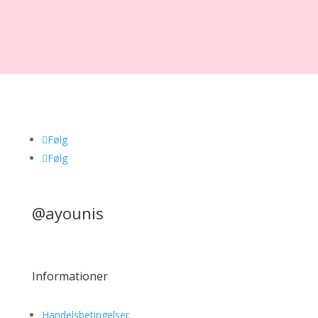
Følg
Følg
@ayounis
Informationer
Handelsbetingelser