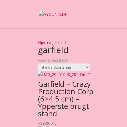
Hjem
»
garfield
garfield
Viser 6 resultater
Garfield – Crazy
Production Corp
(6×4.5 cm) –
Ypperste brugt
stand
799,00
kr.