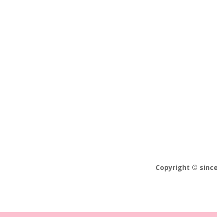
✔ Lynhurtig levering
Copyright © sinc