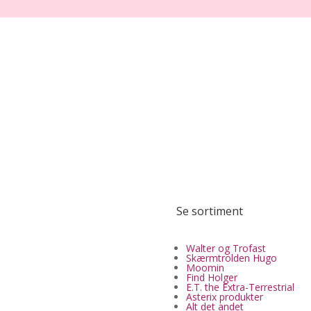
Se sortiment
Walter og Trofast
Skærmtrolden Hugo
Moomin
Find Holger
E.T. the Extra-Terrestrial
Asterix produkter
Alt det andet