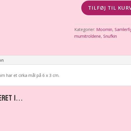
TILFØJ TIL KUR
Snufkin,
Mumitroldene,
Moomin,
Kategorier:
Moomin
,
Samlerfi
Bulls,
mumitroldene
,
Snufkin
1992,
Figur
antal
on
om har et cirka mål på 6 x 3 cm.
ERET I…