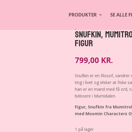
PRODUKTER
SE ALLE 
 Mumitroldene, Moomin, Bulls, 1992, Figur
Snufkin, Mumitro
Figur
799,00
KR.
Snufkin er en filosof, vandrer
ting i livet og elsker at fiske
han er en mand med få ord, t
beboere i Mumidalen.
Figur,
Snufkin
fra Mumitrol
med Moomin Characters Oy
1 på lager