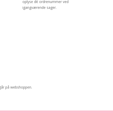
oplyse dit ordrenummer ved
igangværende sager.
✔ Dansk samler-shop siden 2014
dgår på webshoppen.