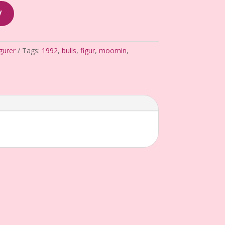
V
gurer
Tags:
1992
,
bulls
,
figur
,
moomin
,