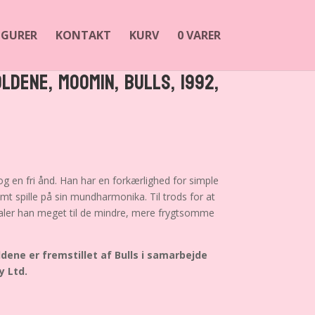
FIGURER
KONTAKT
KURV
0 VARER
ldene, Moomin, Bulls, 1992,
 og en fri ånd. Han har en forkærlighed for simple
 samt spille på sin mundharmonika. Til trods for at
aler han meget til de mindre, mere frygtsomme
dene er fremstillet af Bulls i samarbejde
 Ltd.