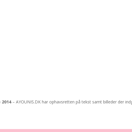
✔ MobilePay & Sikker betaling
e 2014
–
AYOUNIS.DK har ophavsretten på tekst samt billeder der in