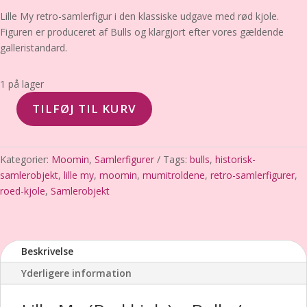
Lille My retro-samlerfigur i den klassiske udgave med rød kjole.
Figuren er produceret af Bulls og klargjort efter vores gældende
galleristandard.
1 på lager
TILFØJ TIL KURV
Lille
My
(Rød
Kategorier:
Moomin
,
Samlerfigurer
Tags:
bulls
,
historisk-
kjole)
samlerobjekt
,
lille my
,
moomin
,
mumitroldene
,
retro-samlerfigurer
,
–
roed-kjole
,
Samlerobjekt
Bulls
/
Moomin
–
Beskrivelse
Ypperste
Yderligere information
stand
antal