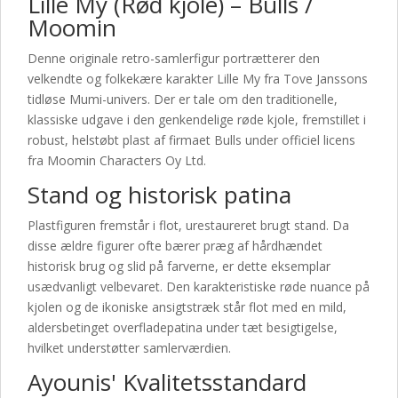
Lille My (Rød kjole) – Bulls /
Moomin
Denne originale retro-samlerfigur portrætterer den
velkendte og folkekære karakter Lille My fra Tove Janssons
tidløse Mumi-univers. Der er tale om den traditionelle,
klassiske udgave i den genkendelige røde kjole, fremstillet i
robust, helstøbt plast af firmaet Bulls under officiel licens
fra Moomin Characters Oy Ltd.
Stand og historisk patina
Plastfiguren fremstår i flot, urestaureret brugt stand. Da
disse ældre figurer ofte bærer præg af hårdhændet
historisk brug og slid på farverne, er dette eksemplar
usædvanligt velbevaret. Den karakteristiske røde nuance på
kjolen og de ikoniske ansigtstræk står flot med en mild,
aldersbetinget overfladepatina under tæt besigtigelse,
hvilket understøtter samlerværdien.
Ayounis' Kvalitetsstandard