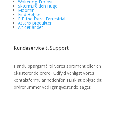
Walter og Trofast
Skærmtrolden Hugo
Moomin
Find Holger
E.T. the Extra-Terrestrial
Asterix produkter
Alt det andet
Kundeservice & Support
Har du spørgsmål til vores sortiment eller en
eksisterende ordre? Udfyld venligst vores
kontaktformular nedenfor. Husk at oplyse dit
ordrenummer ved igangværende sager.
✔ Lynhurtig levering