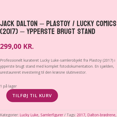
Jack Dalton – Plastoy / Lucky Comics
(2017) – Ypperste brugt stand
299,00
KR.
Professionelt kurateret Lucky Luke-samlerobjekt fra Plastoy (2017) i
ypperste brugt stand med komplet fotodokumentation. En sjælden,
urestaureret investering til den kræsne slutinvestor.
1 på lager
TILFØJ TIL KURV
Jack
Dalton
–
Kategorier:
Lucky Luke
,
Samlerfigurer
Tags:
2017
,
Dalton-brødrene
,
Plastoy