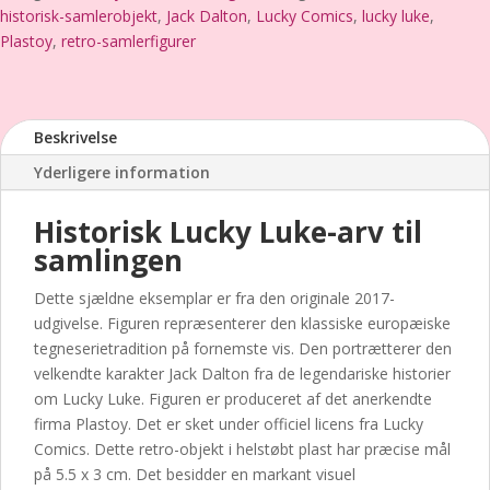
historisk-samlerobjekt
,
Jack Dalton
,
Lucky Comics
,
lucky luke
,
/
Plastoy
,
retro-samlerfigurer
Lucky
Comics
(2017)
–
Beskrivelse
Ypperste
Yderligere information
brugt
stand
Historisk Lucky Luke-arv til
antal
samlingen
Dette sjældne eksemplar er fra den originale 2017-
udgivelse. Figuren repræsenterer den klassiske europæiske
tegneserietradition på fornemste vis. Den portrætterer den
velkendte karakter Jack Dalton fra de legendariske historier
om Lucky Luke. Figuren er produceret af det anerkendte
firma Plastoy. Det er sket under officiel licens fra Lucky
Comics. Dette retro-objekt i helstøbt plast har præcise mål
på 5.5 x 3 cm. Det besidder en markant visuel