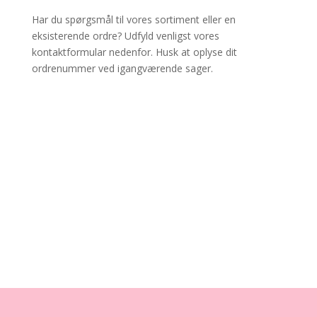
Har du spørgsmål til vores sortiment eller en
eksisterende ordre? Udfyld venligst vores
kontaktformular nedenfor. Husk at oplyse dit
ordrenummer ved igangværende sager.
✔ Lynhurtig levering
✔ MobilePay & Sikker betaling
✔ Dansk samler-shop siden 2014