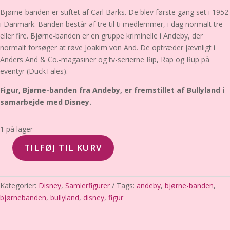
Bjørne-banden er stiftet af Carl Barks. De blev første gang set i 1952
i Danmark. Banden består af tre til ti medlemmer, i dag normalt tre
eller fire. Bjørne-banden er en gruppe kriminelle i Andeby, der
normalt forsøger at røve Joakim von And. De optræder jævnligt i
Anders And & Co.-magasiner og tv-serierne Rip, Rap og Rup på
eventyr (DuckTales).
Figur, Bjørne-banden
fra Andeby, er fremstillet af Bullyland i
samarbejde med Disney.
1 på lager
TILFØJ TIL KURV
Bjørne-
banden,
Disney,
Kategorier:
Disney
,
Samlerfigurer
Tags:
andeby
,
bjørne-banden
,
Bullyland,
bjørnebanden
,
bullyland
,
disney
,
figur
Figur
antal