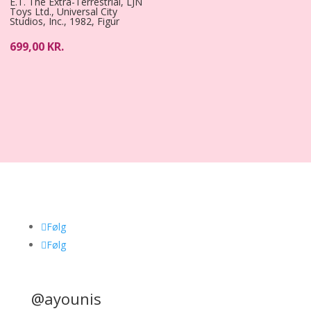
E.T. The Extra-Terrestrial, LJN
Toys Ltd., Universal City
Studios, Inc., 1982, Figur
699,00
KR.
Følg
Følg
@ayounis