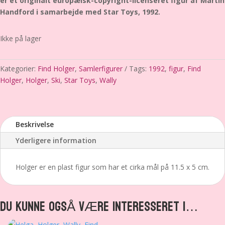
er et originalt europæisk-copyright-licenseret figur af Martin
Handford i samarbejde med Star Toys, 1992.
Ikke på lager
Kategorier:
Find Holger
,
Samlerfigurer
Tags:
1992
,
figur
,
Find
Holger
,
Holger
,
Ski
,
Star Toys
,
Wally
Beskrivelse
Yderligere information
Holger er en plast figur som har et cirka mål på 11.5 x 5 cm.
DU KUNNE OGSÅ VÆRE INTERESSERET I…