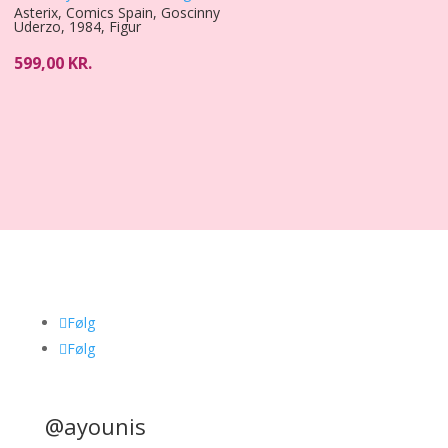
Asterix, Comics Spain, Goscinny
Uderzo, 1984, Figur
599,00
KR.
Følg
Følg
@ayounis