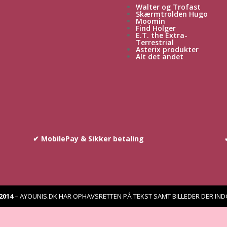
Walter og Trofast
Skærmtrolden Hugo
Moomin
Find Holger
E.T. the Extra-
Terrestrial
Asterix produkter
Alt det andet
✔ MobilePay & Sikker betaling
2014
–
AYOUNIS.DK HAR OPHAVSRETTEN PÅ TEKST SAMT BILLEDER DER IN