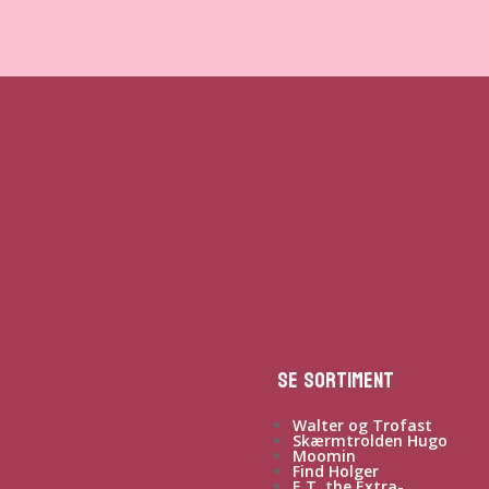
Se sortiment
Walter og Trofast
Skærmtrolden Hugo
Moomin
Find Holger
E.T. the Extra-