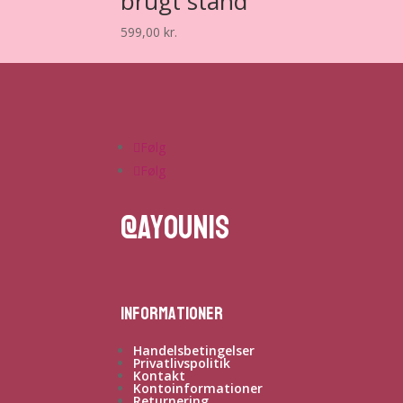
brugt stand
599,00
kr.
Følg
Følg
@ayounis
Informationer
Handelsbetingelser
Privatlivspolitik
Kontakt
Kontoinformationer
Returnering