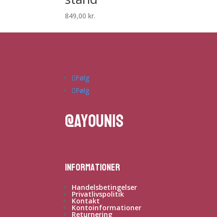
849,00
kr.
Følg
Følg
@ayounis
Informationer
Handelsbetingelser
Privatlivspolitik
Kontakt
Kontoinformationer
Returnering