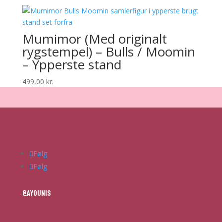
Mumimor (Med originalt
rygstempel) – Bulls / Moomin
– Ypperste stand
499,00
kr.
Følg
Følg
@ayounis