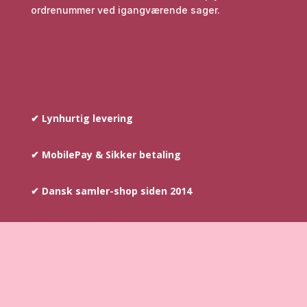
ordrenummer ved igangværende sager.
✔ Lynhurtig levering
✔ MobilePay & Sikker betaling
✔ Dansk samler-shop siden 2014
COPYRIGHT © SINCE 2014
–
AYOUNIS.DK HAR
OPHAVSRETTEN PÅ TEKST SAMT BILLEDER DER INDGÅR PÅ
WEBSHOPPEN.