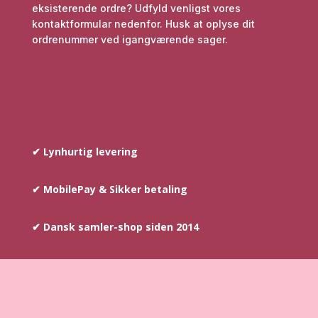
eksisterende ordre? Udfyld venligst vores
kontaktformular nedenfor. Husk at oplyse dit
ordrenummer ved igangværende sager.
✔ Lynhurtig levering
✔ MobilePay & Sikker betaling
✔ Dansk samler-shop siden 2014
COPYRIGHT © SINCE 2014
–
AYOUNIS.DK HAR