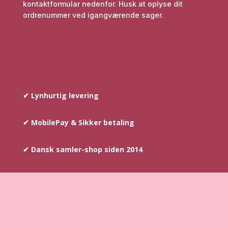
kontaktformular nedenfor. Husk at oplyse dit
ordrenummer ved igangværende sager.
✔ Lynhurtig levering
✔ MobilePay & Sikker betaling
✔ Dansk samler-shop siden 2014
COPYRIGHT © SINCE 2014
–
AYOUNIS.DK HAR
OPHAVSRETTEN PÅ TEKST SAMT BILLEDER DER INDGÅR PÅ