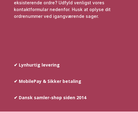
eksisterende ordre? Udfyld venligst vores
kontaktformular nedenfor. Husk at oplyse dit
ordrenummer ved igangværende sager.
✔ Lynhurtig levering
✔ MobilePay & Sikker betaling
✔ Dansk samler-shop siden 2014
COPYRIGHT © SINCE 2014
–
AYOUNIS.DK HAR