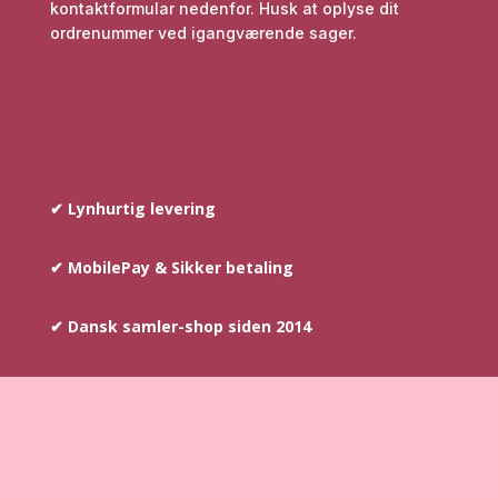
kontaktformular nedenfor. Husk at oplyse dit
ordrenummer ved igangværende sager.
✔ Lynhurtig levering
✔ MobilePay & Sikker betaling
✔ Dansk samler-shop siden 2014
COPYRIGHT © SINCE 2014
–
AYOUNIS.DK HAR
OPHAVSRETTEN PÅ TEKST SAMT BILLEDER DER INDGÅR PÅ