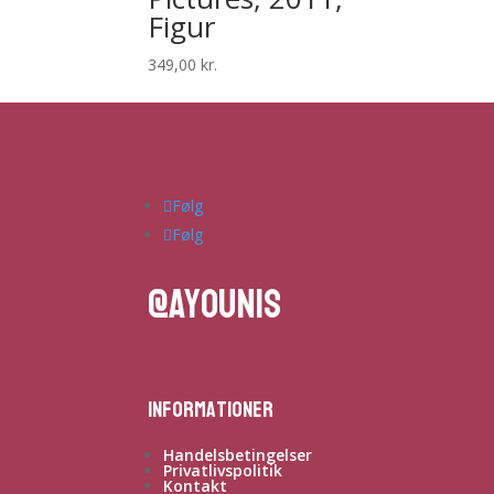
Figur
349,00
kr.
Følg
Følg
@ayounis
Informationer
Handelsbetingelser
Privatlivspolitik
Kontakt