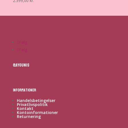
2.399,00
kr.
Følg
Følg
@ayounis
Informationer
Handelsbetingelser
Privatlivspolitik
Kontakt
Kontoinformationer
Returnering