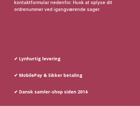
kontaktformular nedenfor. Husk at oplyse dit
ordrenummer ved igangværende sager.
✔ Lynhurtig levering
✔ MobilePay & Sikker betaling
✔ Dansk samler-shop siden 2014
COPYRIGHT © SINCE 2014
–
AYOUNIS.DK HAR
OPHAVSRETTEN PÅ TEKST SAMT BILLEDER DER INDGÅR PÅ