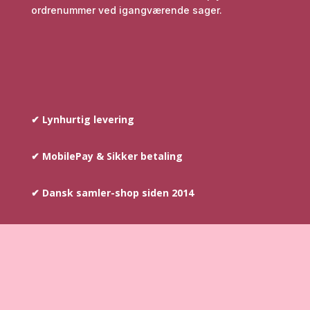
ordrenummer ved igangværende sager.
✔ Lynhurtig levering
✔ MobilePay & Sikker betaling
✔ Dansk samler-shop siden 2014
COPYRIGHT © SINCE 2014
–
AYOUNIS.DK HAR
OPHAVSRETTEN PÅ TEKST SAMT BILLEDER DER INDGÅR PÅ
WEBSHOPPEN.