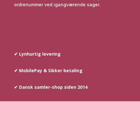
ordrenummer ved igangværende sager.
✔ Lynhurtig levering
✔ MobilePay & Sikker betaling
✔ Dansk samler-shop siden 2014
COPYRIGHT © SINCE 2014
–
AYOUNIS.DK HAR
OPHAVSRETTEN PÅ TEKST SAMT BILLEDER DER INDGÅR PÅ
WEBSHOPPEN.