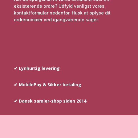
eksisterende ordre? Udfyld venligst vores
kontaktformular nedenfor. Husk at oplyse dit
ordrenummer ved igangværende sager.
✔ Lynhurtig levering
✔ MobilePay & Sikker betaling
✔ Dansk samler-shop siden 2014
COPYRIGHT © SINCE 2014
–
AYOUNIS.DK HAR