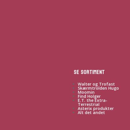
Se sortiment
Walter og Trofast
Skærmtrolden Hugo
Moomin
Find Holger
E.T. the Extra-
Terrestrial
Asterix produkter
Alt det andet