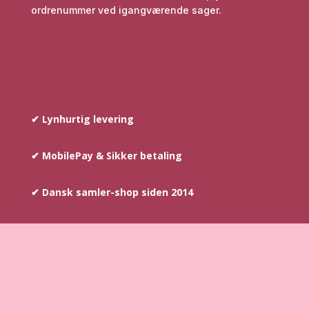
ordrenummer ved igangværende sager.
✔ Lynhurtig levering
✔ MobilePay & Sikker betaling
✔ Dansk samler-shop siden 2014
COPYRIGHT © SINCE 2014
–
AYOUNIS.DK HAR
OPHAVSRETTEN PÅ TEKST SAMT BILLEDER DER INDGÅR PÅ
WEBSHOPPEN.