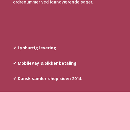
ordrenummer ved igangværende sager.
✔ Lynhurtig levering
✔ MobilePay & Sikker betaling
✔ Dansk samler-shop siden 2014
COPYRIGHT © SINCE 2014
–
AYOUNIS.DK HAR
OPHAVSRETTEN PÅ TEKST SAMT BILLEDER DER INDGÅR PÅ
WEBSHOPPEN.