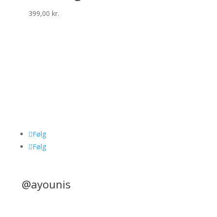
399,00
kr.
Følg
Følg
@ayounis