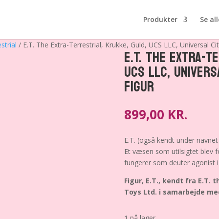
Produkter
Se all
strial
/ E.T. The Extra-Terrestrial, Krukke, Guld, UCS LLC, Universal Cit
E.T. The Extra-T
UCS LLC, Universa
Figur
899,00
KR.
E.T. (også kendt under navne
Et væsen som utilsigtet blev f
fungerer som deuter agonist i
Figur, E.T., kendt fra E.T. 
Toys Ltd. i samarbejde med 
1 på lager