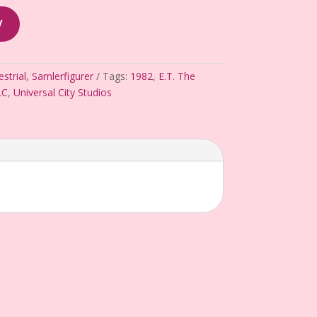
V
estrial
,
Samlerfigurer
Tags:
1982
,
E.T. The
LC
,
Universal City Studios