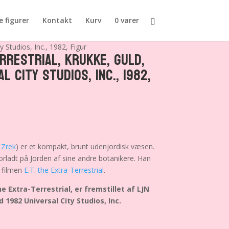
e figurer
Kontakt
Kurv
0 varer
y Studios, Inc., 1982, Figur
errestrial, Krukke, Guld,
l City Studios, Inc., 1982,
t
Zrek
) er et kompakt, brunt udenjordisk væsen.
orladt på Jorden af ​​sine andre botanikere. Han
 filmen
E.T. the Extra-Terrestrial
.
the Extra-Terrestrial, er fremstillet af LJN
1982 Universal City Studios, Inc.