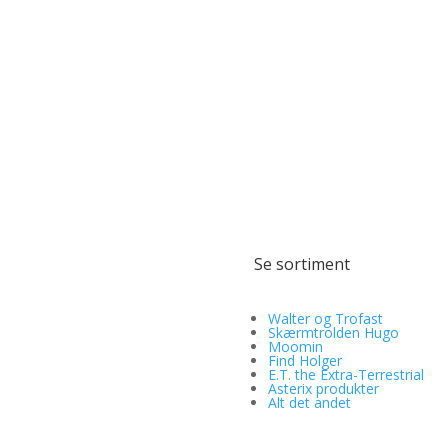
Se sortiment
Walter og Trofast
Skærmtrolden Hugo
Moomin
Find Holger
E.T. the Extra-Terrestrial
Asterix produkter
Alt det andet