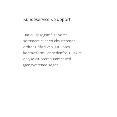
Kundeservice & Support
Har du spørgsmål til vores
sortiment eller en eksisterende
ordre? Udfyld venligst vores
kontaktformular nedenfor. Husk at
oplyse dit ordrenummer ved
igangværende sager.
✔ Dansk samler-shop siden 2014