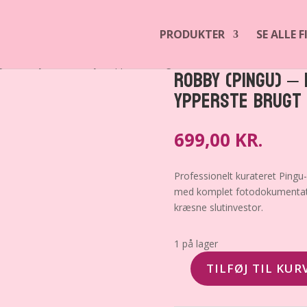
PRODUKTER
SE ALLE 
u) – Bullyland / Editoy – Ypperste brugt stand
Robby (Pingu) – 
Ypperste brugt
699,00
KR.
Professionelt kurateret Pingu-
med komplet fotodokumentation
kræsne slutinvestor.
1 på lager
TILFØJ TIL KUR
Robby
(Pingu)