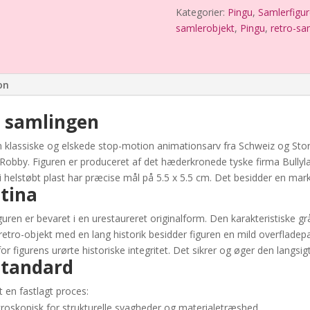
–
Kategorier:
Pingu
,
Samlerfigur
Bullyland
samlerobjekt
,
Pingu
,
retro-sa
/
Editoy
–
Ypperste
on
brugt
stand
il samlingen
antal
klassiske og elskede stop-motion animationsarv fra Schweiz og Storb
obby. Figuren er produceret af det hæderkronede tyske firma Bullyland.
helstøbt plast har præcise mål på 5.5 x 5.5 cm. Det besidder en marka
tina
guren er bevaret i en urestaureret originalform. Den karakteristiske 
 retro-objekt med en lang historik besidder figuren en mild overfladep
 figurens urørte historiske integritet. Det sikrer og øger den langsi
standard
t en fastlagt proces:
oskopisk for strukturelle svagheder og materialetræshed.