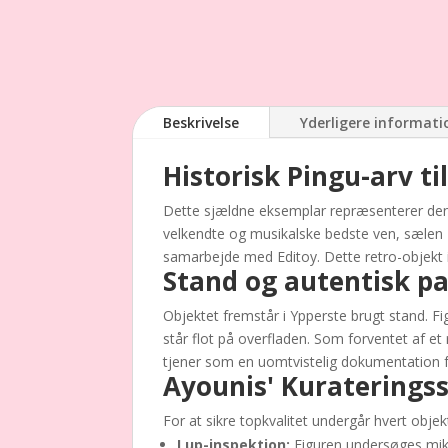
Beskrivelse
Yderligere informati
Historisk Pingu-arv t
Dette sjældne eksemplar repræsenterer den 
velkendte og musikalske bedste ven, sælen R
samarbejde med Editoy. Dette retro-objekt i 
Stand og autentisk pa
Objektet fremstår i Ypperste brugt stand. Fi
står flot på overfladen. Som forventet af et
tjener som en uomtvistelig dokumentation for
Ayounis' Kuraterings
For at sikre topkvalitet undergår hvert objek
Lup-inspektion:
Figuren undersøges mikr