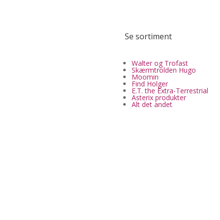
Se sortiment
Walter og Trofast
Skærmtrolden Hugo
Moomin
Find Holger
E.T. the Extra-Terrestrial
Asterix produkter
Alt det andet
✔ MobilePay & Sikker betaling