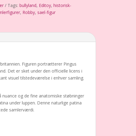
er
Tags:
bullyland
,
Editoy
,
historisk-
mlerfigurer
,
Robby
,
sael-figur
ritannien. Figuren portrætterer Pingus
 Det er sket under den officielle licens i
nt visuel tilstedeværelse i enhver samling.
grå nuance og de fine anatomiske støbninger
atina under luppen. Denne naturlige patina
gtede samlerværdi.