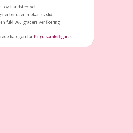
Editoy-bundstempel.
pigmenter uden mekanisk slid.
 fuld 360-graders verificering.
erede kategori for
Pingu samlerfigurer
.