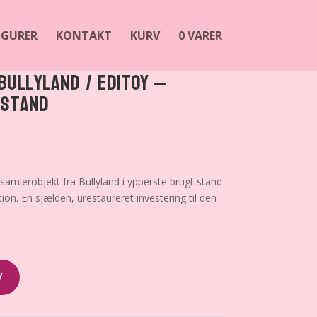
FIGURER
KONTAKT
KURV
0 VARER
Bullyland / Editoy –
 stand
samlerobjekt fra Bullyland i ypperste brugt stand
. En sjælden, urestaureret investering til den
V