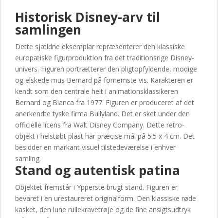
stand
Historisk Disney-arv til
antal
samlingen
Dette sjældne eksemplar repræsenterer den klassiske
europæiske figurproduktion fra det traditionsrige Disney-
univers. Figuren portrætterer den pligtopfyldende, modige
og elskede mus Bernard på fornemste vis. Karakteren er
kendt som den centrale helt i animationsklassikeren
Bernard og Bianca fra 1977. Figuren er produceret af det
anerkendte tyske firma Bullyland. Det er sket under den
officielle licens fra Walt Disney Company. Dette retro-
objekt i helstøbt plast har præcise mål på 5.5 x 4 cm. Det
besidder en markant visuel tilstedeværelse i enhver
samling.
Stand og autentisk patina
Objektet fremstår i Ypperste brugt stand. Figuren er
bevaret i en urestaureret originalform. Den klassiske røde
kasket, den lune rullekravetrøje og de fine ansigtsudtryk