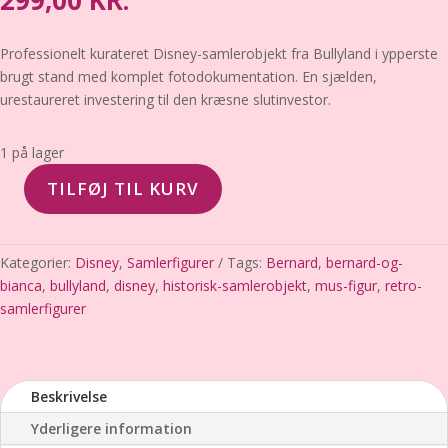
299,00
KR.
Professionelt kurateret Disney-samlerobjekt fra Bullyland i ypperste
brugt stand med komplet fotodokumentation. En sjælden,
urestaureret investering til den kræsne slutinvestor.
1 på lager
TILFØJ TIL KURV
Bernard
(Bernard
og
Kategorier:
Disney
,
Samlerfigurer
Tags:
Bernard
,
bernard-og-
Bianca)
bianca
,
bullyland
,
disney
,
historisk-samlerobjekt
,
mus-figur
,
retro-
–
samlerfigurer
Bullyland
/
Disney
–
Beskrivelse
Ypperste
Yderligere information
brugt