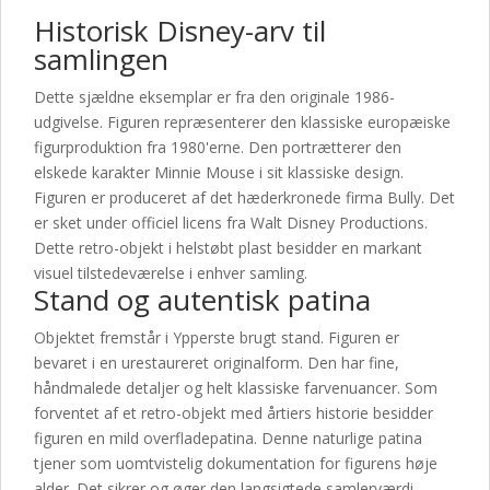
Historisk Disney-arv til
samlingen
Dette sjældne eksemplar er fra den originale 1986-
udgivelse. Figuren repræsenterer den klassiske europæiske
figurproduktion fra 1980'erne. Den portrætterer den
elskede karakter Minnie Mouse i sit klassiske design.
Figuren er produceret af det hæderkronede firma Bully. Det
er sket under officiel licens fra Walt Disney Productions.
Dette retro-objekt i helstøbt plast besidder en markant
visuel tilstedeværelse i enhver samling.
Stand og autentisk patina
Objektet fremstår i Ypperste brugt stand. Figuren er
bevaret i en urestaureret originalform. Den har fine,
håndmalede detaljer og helt klassiske farvenuancer. Som
forventet af et retro-objekt med årtiers historie besidder
figuren en mild overfladepatina. Denne naturlige patina
tjener som uomtvistelig dokumentation for figurens høje
alder. Det sikrer og øger den langsigtede samlerværdi.