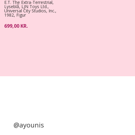
E.T. The Extra-Terrestrial,
Lyseblå, LJN Toys Ltd.,
Universal City Studios, Inc.,
1982, Figur
699,00
KR.
@ayounis