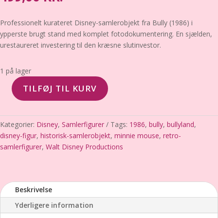
Professionelt kurateret Disney-samlerobjekt fra Bully (1986) i
ypperste brugt stand med komplet fotodokumentering. En sjælden,
urestaureret investering til den kræsne slutinvestor.
1 på lager
TILFØJ TIL KURV
Minnie
Mouse
–
Kategorier:
Disney
,
Samlerfigurer
Tags:
1986
,
bully
,
bullyland
,
Bully
disney-figur
,
historisk-samlerobjekt
,
minnie mouse
,
retro-
(1986)
samlerfigurer
,
Walt Disney Productions
–
Ypperste
brugt
stand
Beskrivelse
antal
Yderligere information