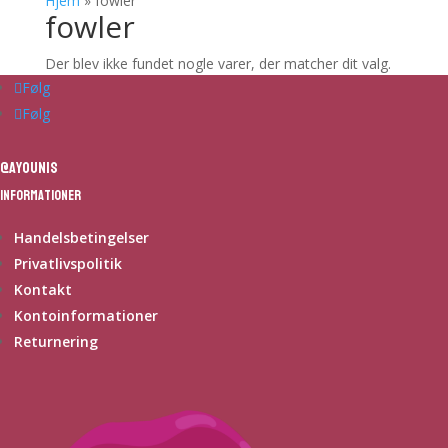
Hjem
»
fowler
fowler
Der blev ikke fundet nogle varer, der matcher dit valg.
Følg
Følg
@ayounis
Informationer
Handelsbetingelser
Privatlivspolitik
Kontakt
Kontoinformationer
Returnering