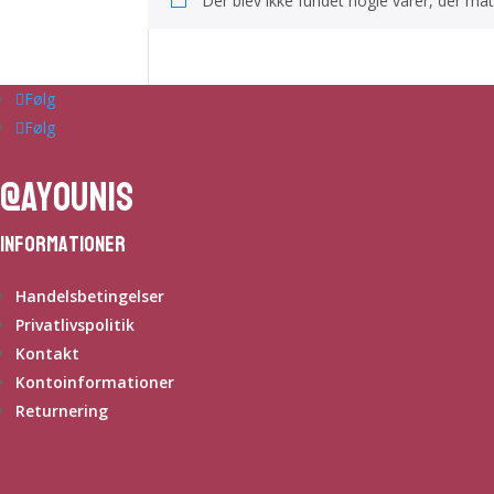
Der blev ikke fundet nogle varer, der matc
Følg
Følg
@ayounis
Informationer
Handelsbetingelser
Privatlivspolitik
Kontakt
Kontoinformationer
Returnering