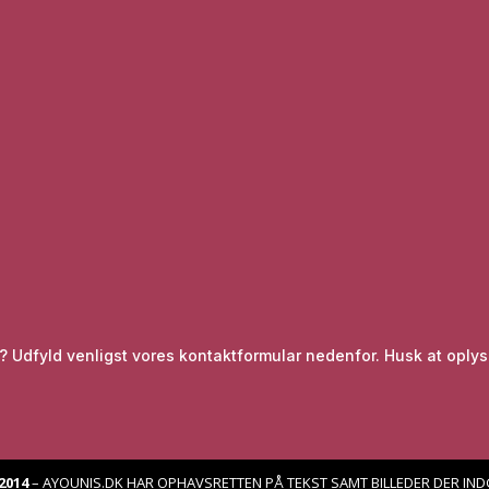
re? Udfyld venligst vores kontaktformular nedenfor. Husk at op
2014
–
AYOUNIS.DK HAR OPHAVSRETTEN PÅ TEKST SAMT BILLEDER DER IN