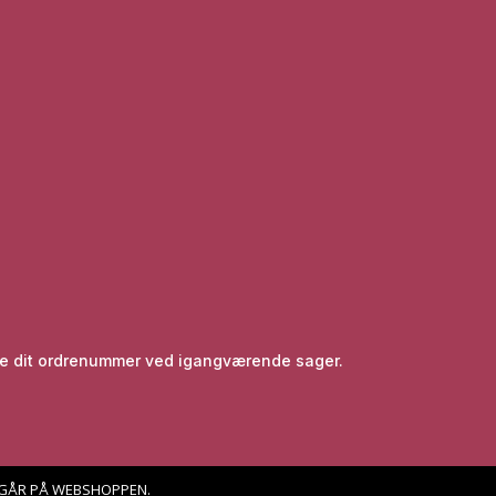
lyse dit ordrenummer ved igangværende sager.
DGÅR PÅ WEBSHOPPEN.